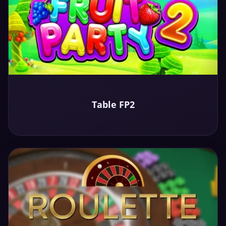
Jogar
Table FP2
Demo