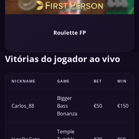
Jogar
Roulette FP
Demo
Vitórias do jogador ao vivo
NICKNAME
GAME
BET
WIN
Bigger
Carlos_88
Bass
€50
€150
Bonanza
Temple