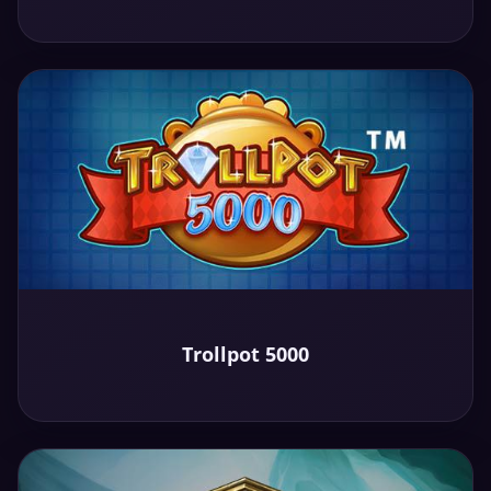
Jogar
Trollpot 5000
Demo