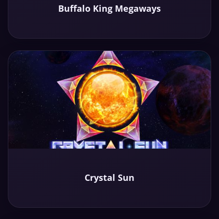
Buffalo King Megaways
Demo
Jogar
Crystal Sun
Demo