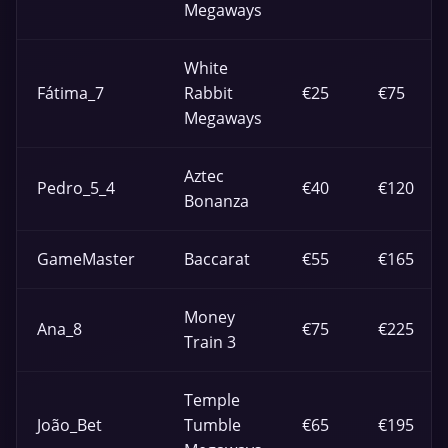
Megaways
White
Fátima_7
Rabbit
€25
€75
Megaways
Aztec
Pedro_5_4
€40
€120
Bonanza
GameMaster
Baccarat
€55
€165
Money
Ana_8
€75
€225
Train 3
Temple
João_Bet
Tumble
€65
€195