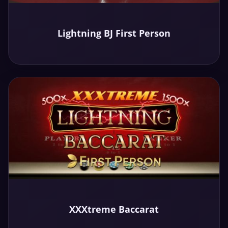
Jogar
Lightning BJ First Person
Demo
Jogar
XXXtreme Baccarat
Demo