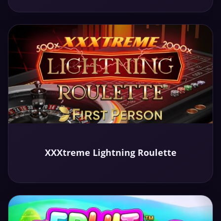
Jogar
XXXtreme Lightning Roulette
Demo