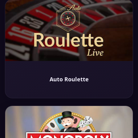
Jogar
Auto Roulette
Demo