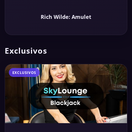
Jogar
Rich Wilde: Amulet
Demo
Exclusivos
EXCLUSIVOS
Jogar