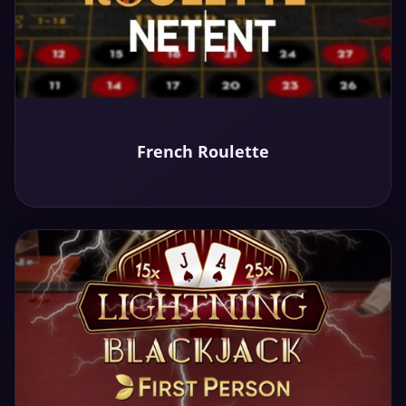
Jogar
French Roulette
Demo